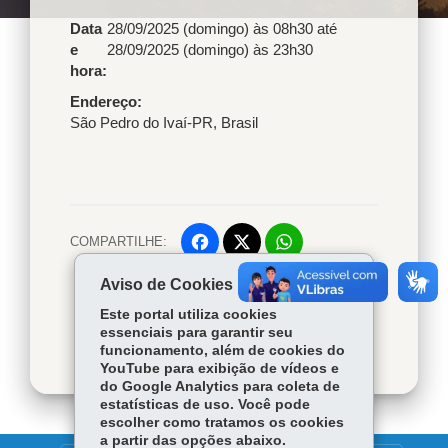
Data
28/09/2025 (domingo) às 08h30
até
e
28/09/2025 (domingo) às 23h30
hora:
Endereço
São Pedro do Ivaí
-
PR
,
Brasil
COMPARTILHE:
Facebook
WhatsApp
Voltar
Início
Twitter
Imprimir
Aviso de Cookies
Este portal utiliza cookies
Baixar
essenciais para garantir seu
funcionamento, além de cookies do
YouTube para exibição de vídeos e
do Google Analytics para coleta de
estatísticas de uso. Você pode
escolher como tratamos os cookies
a partir das opções abaixo.