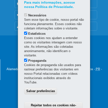
Para mais informações, acesse
DENUNCIE CORRUPÇÃO
nossa Política de Privacidade.
OUVIDORIA
Necessários
Sem esse tipo de cookie, nosso portal não
funciona plenamente. Esses cookies não
MAPA DO SITE
coletam informações sobre o visitante.
Estatísticos
Esses cookies nos ajudam a entender
Navegação
como os visitantes interagem com nosso
site. As informações são coletadas
principal
anonimamente, não identificam o
visitante.
Propaganda
SECRETARIA DO TURISMO
Cookies de propaganda são usados para
Alameda Júlia Costa, 64 - São Francisco
80410-070
-
Curitiba
-
PR
-
rastrear preferências dos visitantes em
nosso Portal relacionadas com vídeos
Localize
(41) 3304-7087
institucionais exibidos através do
YouTube.
Salvar preferências
Rejeitar todos os cookies não-