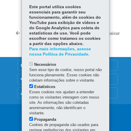
Este portal utiliza cookies
COMPARTILHE:
essenciais para garantir seu
Fa
W
funcionamento, além de cookies do
YouTube para exibição de vídeos e
ce
ha
do Google Analytics para coleta de
Tw
bo
ts
Voltar
Início
Imprimir
Baixar
estatísticas de uso. Você pode
itt
ok
Ap
escolher como tratamos os cookies
er
a partir das opções abaixo.
p
Para mais informações, acesse
nossa Política de Privacidade.
Necessários
DENUNCIE CORRUPÇÃO
Sem esse tipo de cookie, nosso portal não
funciona plenamente. Esses cookies não
OUVIDORIA
coletam informações sobre o visitante.
Estatísticos
Esses cookies nos ajudam a entender
MAPA DO SITE
como os visitantes interagem com nosso
site. As informações são coletadas
anonimamente, não identificam o
Navegação
visitante.
Propaganda
principal
Cookies de propaganda são usados para
rastrear preferências dos visitantes em