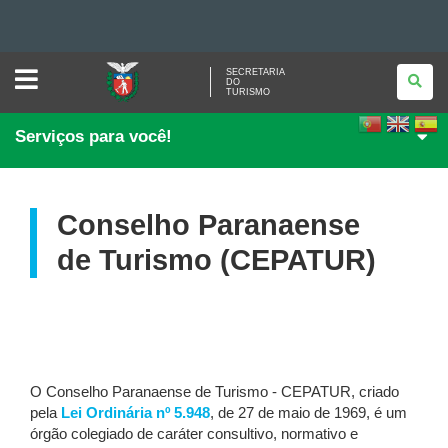
SECRETARIA
Ir
SECRETARIA
DO
DO
TURISMO
TURISMO
para
Ir
Serviços para você!
para
Ir
o
conteúdo
Mapa
para
a
navegação
do
a
Conselho Paranaense
busca
site
de Turismo (CEPATUR)
O Conselho Paranaense de Turismo - CEPATUR, criado
pela
Lei Ordinária nº 5.948
, de 27 de maio de 1969, é um
órgão colegiado de caráter consultivo, normativo e